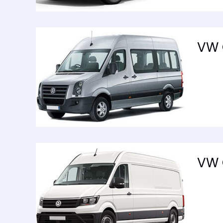
VW 
VW 