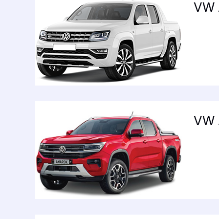
VW 
VW 