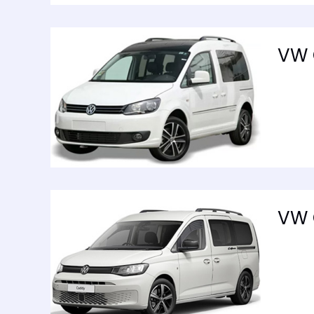
VW 
VW 