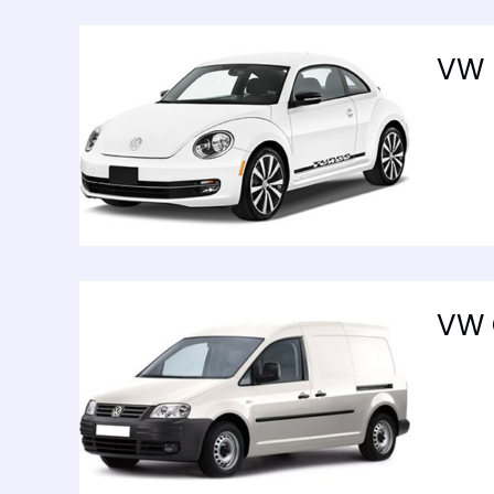
VW 
VW 